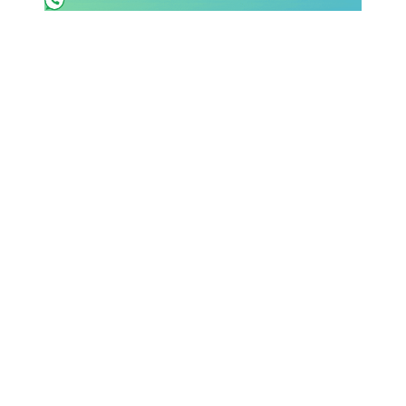
Rassegna Lazio
Social
Calcio
Serie A
Champions League
Europa League
Altri Sport
Formula 1
Tennis
Vela