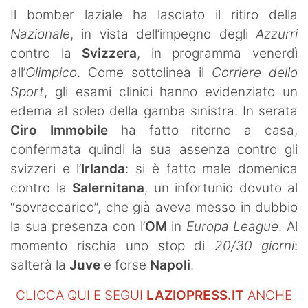
SHOP LAZIO
Il bomber laziale ha lasciato il ritiro della
Nazionale
, in vista dell’impegno degli
Azzurri
Contatti
contro la
Svizzera
, in programma venerdì
all’
Olimpico
. Come sottolinea il
Corriere dello
Sport
, gli esami clinici hanno evidenziato un
edema al soleo della gamba sinistra. In serata
Ciro Immobile
ha fatto ritorno a casa,
confermata quindi la sua assenza contro gli
svizzeri e l’
Irlanda
: si è fatto male domenica
contro la
Salernitana
, un infortunio dovuto al
“sovraccarico”, che già aveva messo in dubbio
la sua presenza con l’
OM
in
Europa League
. Al
momento rischia uno stop di
20/30 giorni
:
salterà la
Juve
e forse
Napoli
.
CLICCA QUI E SEGUI
LAZIOPRESS.IT
ANCHE