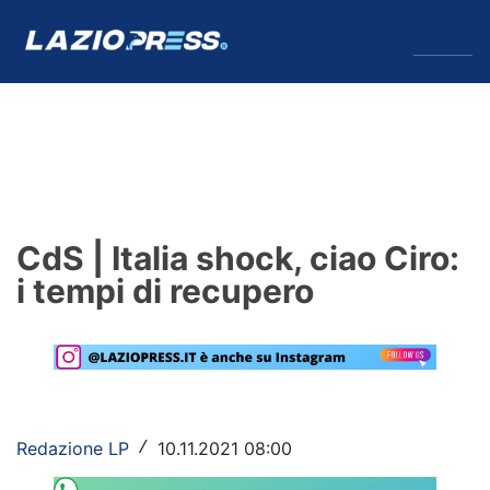
↓
Menu
Lazio
News
CdS | Italia shock, ciao Ciro:
Formello
i tempi di recupero
Infortuni
Primavera
Calciomercato
Redazione LP
10.11.2021 08:00
/
Lazio Women