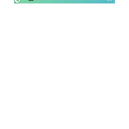
Rassegna Lazio
Social
Calcio
Serie A
Champions League
Europa League
Altri Sport
Formula 1
Tennis
Vela