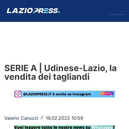
↓
Menu
Lazio
News
SERIE A | Udinese-Lazio, la
Formello
vendita dei tagliandi
Infortuni
Primavera
Calciomercato
Valerio Canuzzi
16.02.2022 10:59
/
Lazio Women