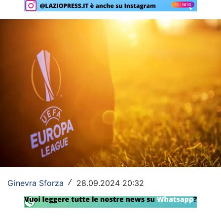
Rassegna Lazio
Social
Calcio
Serie A
Champions League
Europa League
Altri Sport
Formula 1
Ginevra Sforza
28.09.2024 20:32
/
Tennis
Vela