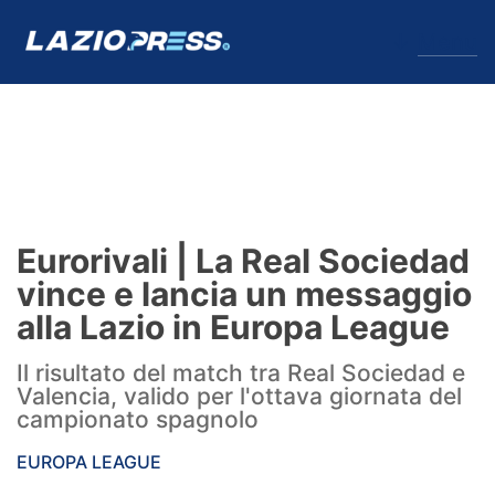
↓
Menu
Lazio
News
Eurorivali | La Real Sociedad
Formello
vince e lancia un messaggio
alla Lazio in Europa League
Infortuni
Il risultato del match tra Real Sociedad e
Primavera
Valencia, valido per l'ottava giornata del
campionato spagnolo
Calciomercato
EUROPA LEAGUE
Lazio Women