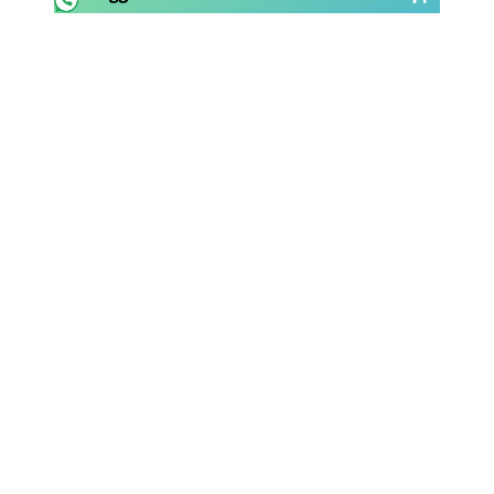
Rassegna Lazio
Social
Calcio
Serie A
Champions League
Europa League
Altri Sport
Formula 1
Tennis
Vela