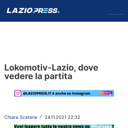
↓
Menu
Lazio
News
Lokomotiv-Lazio, dove
Formello
vedere la partita
Infortuni
Primavera
Calciomercato
Chiara Scatena
24.11.2021 22:32
/
Lazio Women