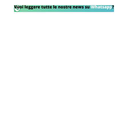
Rassegna Lazio
Social
Calcio
Serie A
Champions League
Europa League
Altri Sport
Formula 1
Tennis
Vela