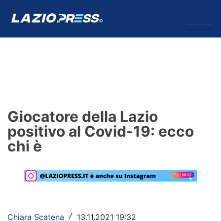
↓
Menu
Lazio
News
Giocatore della Lazio
Formello
positivo al Covid-19: ecco
chi è
Infortuni
Primavera
Calciomercato
Lazio Women
Chiara Scatena
13.11.2021 19:32
/