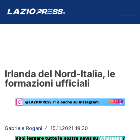
↓
Menu
Lazio
News
Irlanda del Nord-Italia, le
Formello
formazioni ufficiali
Infortuni
Primavera
Calciomercato
Gabriele Rogani
15.11.2021 19:30
/
Lazio Women