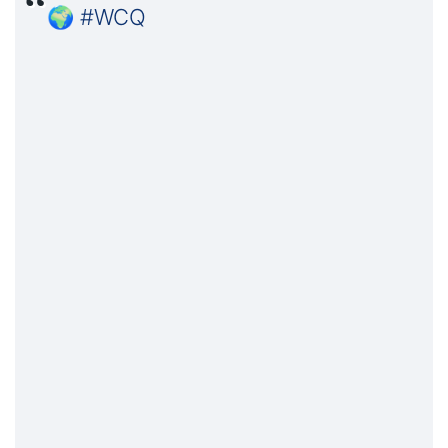
🌍
#WCQ