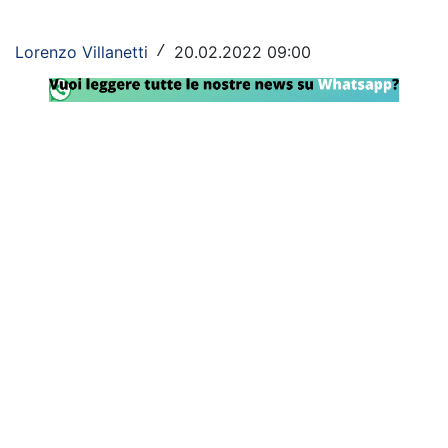
Rassegna Lazio
Lorenzo Villanetti
20.02.2022 09:00
/
Social
Calcio
Serie A
Champions League
Europa League
Altri Sport
Formula 1
Tennis
Vela