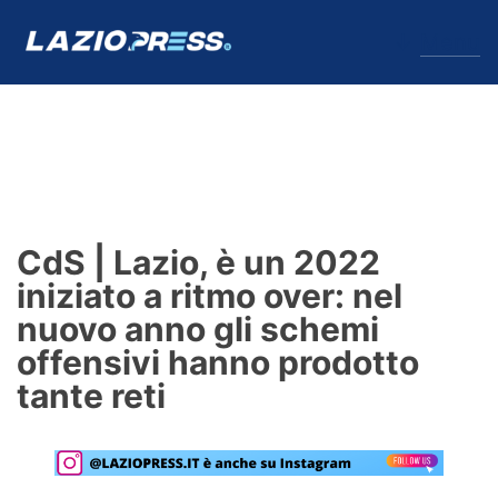
↓
Menu
Lazio
News
CdS | Lazio, è un 2022
Formello
iniziato a ritmo over: nel
nuovo anno gli schemi
Infortuni
offensivi hanno prodotto
Primavera
tante reti
Calciomercato
Lazio Women