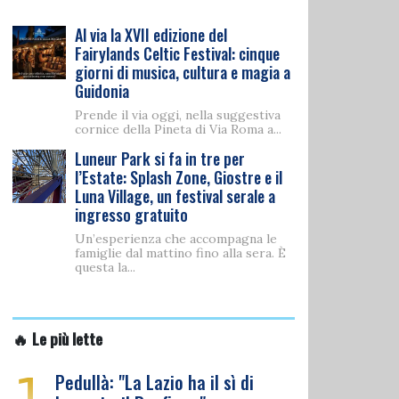
Al via la XVII edizione del
Fairylands Celtic Festival: cinque
giorni di musica, cultura e magia a
Guidonia
Prende il via oggi, nella suggestiva
cornice della Pineta di Via Roma a...
Luneur Park si fa in tre per
l’Estate: Splash Zone, Giostre e il
Luna Village, un festival serale a
ingresso gratuito
Un’esperienza che accompagna le
famiglie dal mattino fino alla sera. È
questa la...
🔥 Le più lette
1
Pedullà: "La Lazio ha il sì di