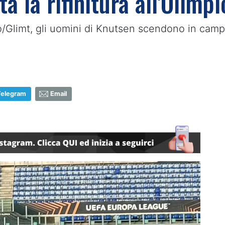
ta la rifinitura all'Olimp
Glimt, gli uomini di Knutsen scendono in campo p
Telegram
Email