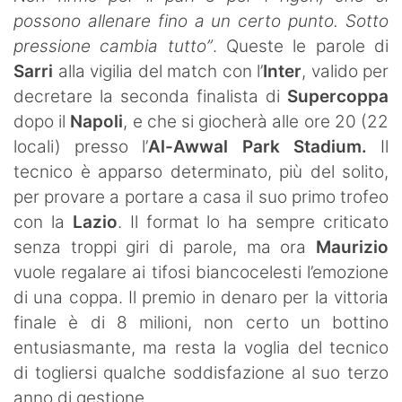
SHOP LAZIO
possono allenare fino a un certo punto. Sotto
pressione cambia tutto”
. Queste le parole di
Contatti
Sarri
alla vigilia del match con l’
Inter
, valido per
decretare la seconda finalista di
Supercoppa
dopo il
Napoli
, e che si giocherà alle ore 20 (22
locali) presso l’
Al-Awwal Park Stadium.
Il
tecnico è apparso determinato, più del solito,
per provare a portare a casa il suo primo trofeo
con la
Lazio
. Il format lo ha sempre criticato
senza troppi giri di parole, ma ora
Maurizio
vuole regalare ai tifosi biancocelesti l’emozione
di una coppa. Il premio in denaro per la vittoria
finale è di 8 milioni, non certo un bottino
entusiasmante, ma resta la voglia del tecnico
di togliersi qualche soddisfazione al suo terzo
anno di gestione.