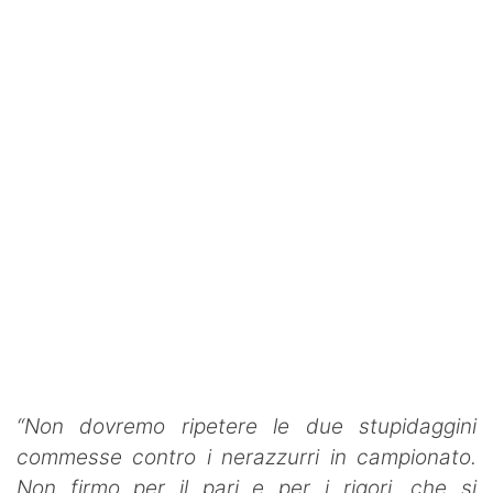
Rassegna Lazio
Social
Calcio
Serie A
Champions League
Europa League
Altri Sport
Formula 1
Tennis
“Non dovremo ripetere le due stupidaggini
commesse contro i nerazzurri in campionato.
Vela
Non firmo per il pari e per i rigori, che si