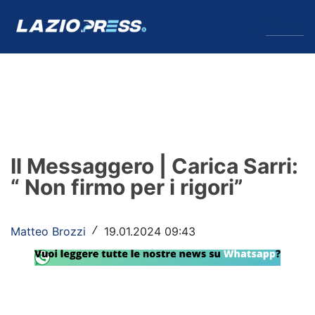
↓
Menu
Lazio
News
Il Messaggero | Carica Sarri:
Formello
“ Non firmo per i rigori”
Infortuni
Matteo Brozzi
19.01.2024 09:43
/
Primavera
Calciomercato
Lazio Women