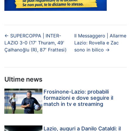
←
SUPERCOPPA | INTER-
Il Messaggero | Allarme
LAZIO 3-0 (17' Thuram, 49'
Lazio: Rovella e Zac
Çalhanoğlu (R), 87' Frattesi)
sono in bilico
→
Ultime news
Frosinone-Lazio: probabili
formazioni e dove seguire il
match in tv e streaming
Lazio, auguri a Danilo Cataldi: il