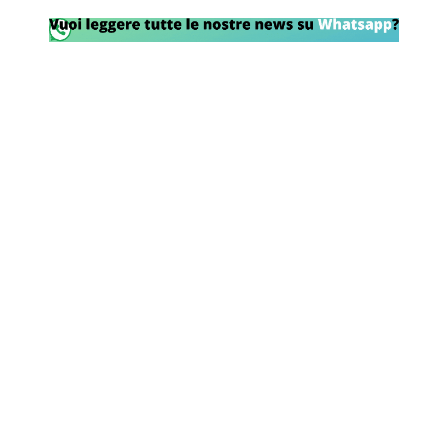
Rassegna Lazio
Social
Calcio
Serie A
Champions League
Europa League
Altri Sport
Formula 1
Tennis
Vela