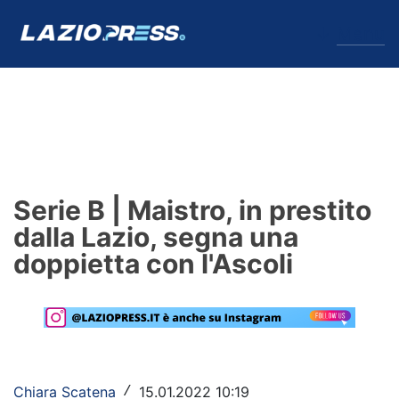
↓
Menu
Lazio
News
Serie B | Maistro, in prestito
Formello
dalla Lazio, segna una
doppietta con l'Ascoli
Infortuni
Primavera
Calciomercato
Lazio Women
Chiara Scatena
15.01.2022 10:19
/