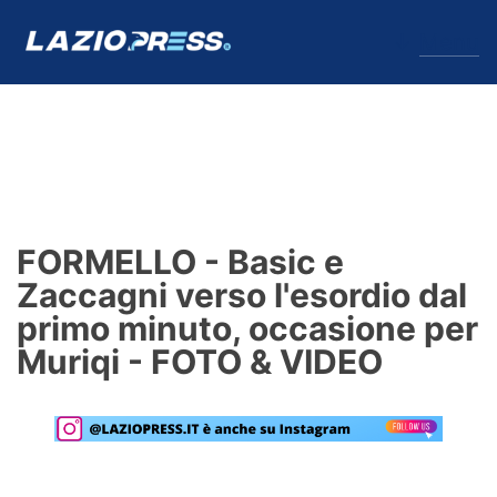
↓
Menu
Lazio
News
FORMELLO - Basic e
Formello
Zaccagni verso l'esordio dal
primo minuto, occasione per
Infortuni
Muriqi - FOTO & VIDEO
Primavera
Calciomercato
Lazio Women