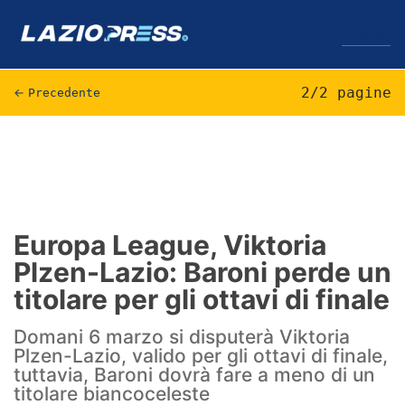
↓
Menu
2/2 pagine
←
Precedente
Lazio
News
Formello
Europa League, Viktoria
Plzen-Lazio: Baroni perde un
Infortuni
titolare per gli ottavi di finale
Primavera
Domani 6 marzo si disputerà Viktoria
Calciomercato
Plzen-Lazio, valido per gli ottavi di finale,
tuttavia, Baroni dovrà fare a meno di un
Lazio Women
titolare biancoceleste