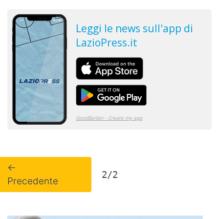
←
2/2
Precedente