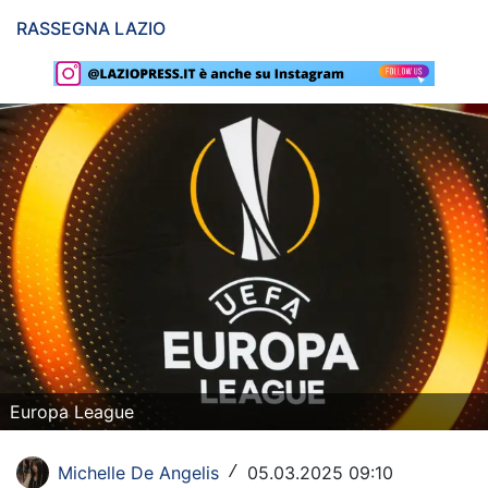
RASSEGNA LAZIO
Rassegna Lazio
Social
Calcio
Serie A
Champions League
Europa League
Altri Sport
Formula 1
Tennis
Europa League
Vela
Michelle De Angelis
05.03.2025 09:10
/