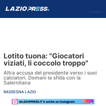
↓
Menu
Lazio
News
Lotito tuona: "Giocatori
Formello
viziati, li coccolo troppo"
Infortuni
Altra accusa del presidente verso i suoi
calciatori. Domani la sfida con la
Primavera
Salernitana
Calciomercato
RASSEGNA LAZIO
Lazio Women