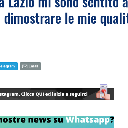
la Lazio mi sono sentito 
 dimostrare le mie qualit
Telegram
Email