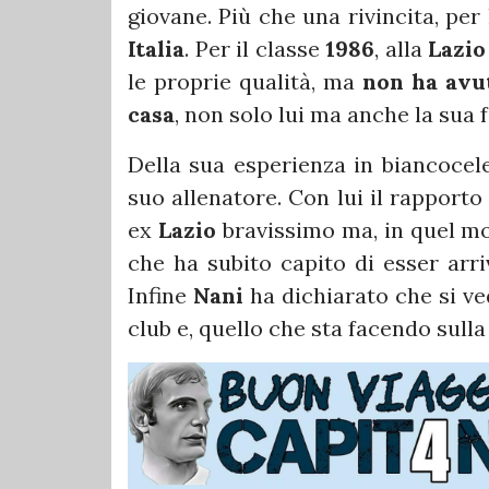
giovane. Più che una rivincita, per
Italia
. Per il classe
1986
, alla
Lazio
le proprie qualità, ma
non ha avu
casa
, non solo lui ma anche la sua f
Della sua esperienza in biancocel
suo allenatore. Con lui il rapport
ex
Lazio
bravissimo ma, in quel mom
che ha subito capito di esser arri
Infine
Nani
ha dichiarato che si v
club e, quello che sta facendo sulla