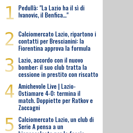
1
Pedullà: "La Lazio ha il sì di
Ivanovic, il Benfica…"
2
Calciomercato Lazio, ripartono i
contatti per Brescianini: la
Fiorentina approva la formula
3
Lazio, accordo con il nuovo
bomber: il suo club tratta la
cessione in prestito con riscatto
4
Amichevole Live | Lazio-
Ostiamare 4-0: termina il
match. Doppiette per Ratkov e
Zaccagni
5
Calciomercato Lazio, un club di
Serie A pensa a un