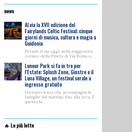
news
Al via la XVII edizione del
Fairylands Celtic Festival: cinque
giorni di musica, cultura e magia a
Guidonia
Prende il via oggi, nella suggestiva
cornice della Pineta di Via Roma a...
Luneur Park si fa in tre per
l’Estate: Splash Zone, Giostre e il
Luna Village, un festival serale a
ingresso gratuito
Un’esperienza che accompagna le
famiglie dal mattino fino alla sera. È
questa la...
🔥 Le più lette