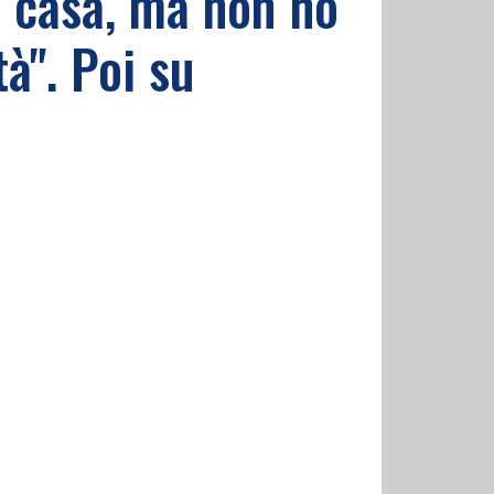
a casa, ma non ho
à". Poi su