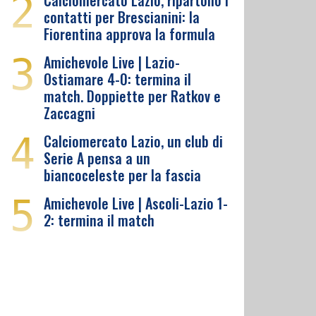
2
Calciomercato Lazio, ripartono i
contatti per Brescianini: la
Fiorentina approva la formula
3
Amichevole Live | Lazio-
Ostiamare 4-0: termina il
match. Doppiette per Ratkov e
Zaccagni
4
Calciomercato Lazio, un club di
Serie A pensa a un
biancoceleste per la fascia
5
Amichevole Live | Ascoli-Lazio 1-
2: termina il match