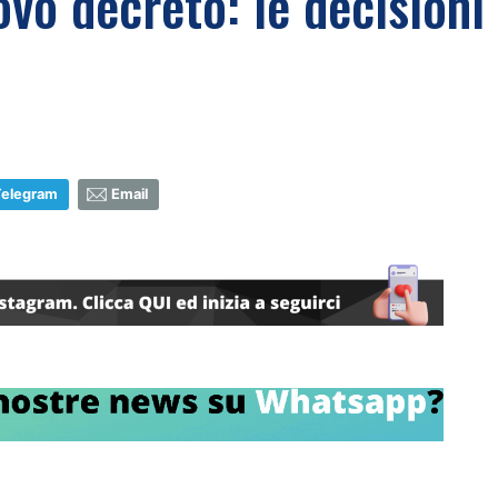
uovo decreto: le decisioni
Telegram
Email