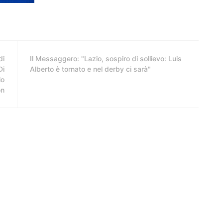
di
Il Messaggero: "Lazio, sospiro di sollievo: Luis
Di
Alberto è tornato e nel derby ci sarà"
io
on