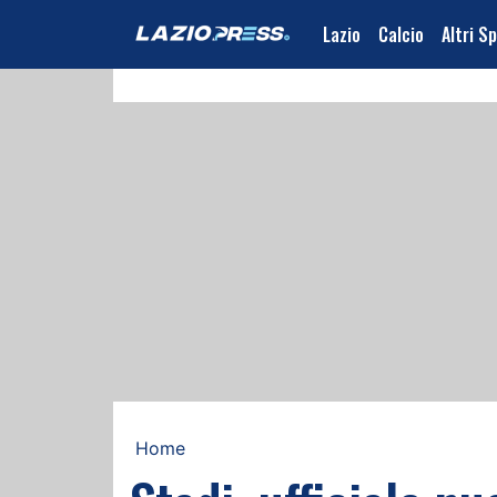
Lazio
Calcio
Altri S
Home