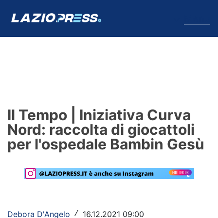
↓
Menu
Lazio
News
Il Tempo | Iniziativa Curva
Formello
Nord: raccolta di giocattoli
per l'ospedale Bambin Gesù
Infortuni
Primavera
Calciomercato
Lazio Women
Debora D'Angelo
16.12.2021 09:00
/