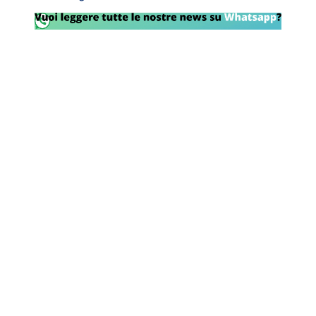
Rassegna Lazio
Social
Calcio
Serie A
Champions League
Europa League
Altri Sport
Formula 1
Tennis
Vela