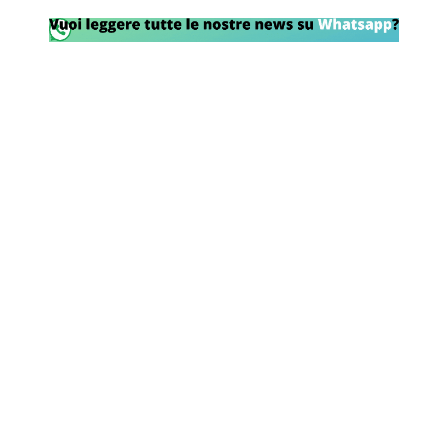
Rassegna Lazio
Social
Calcio
Serie A
Champions League
Europa League
Altri Sport
Formula 1
Tennis
Vela