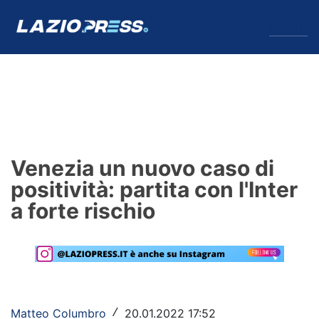
↓
Menu
Lazio
News
Venezia un nuovo caso di
Formello
positività: partita con l'Inter
a forte rischio
Infortuni
Primavera
Calciomercato
Lazio Women
Matteo Columbro
20.01.2022 17:52
/