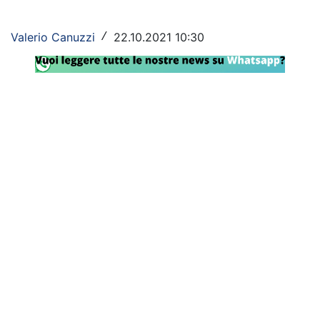
Rassegna Lazio
Valerio Canuzzi
22.10.2021 10:30
/
Social
Calcio
Serie A
Champions League
Europa League
Altri Sport
Formula 1
Tennis
Vela