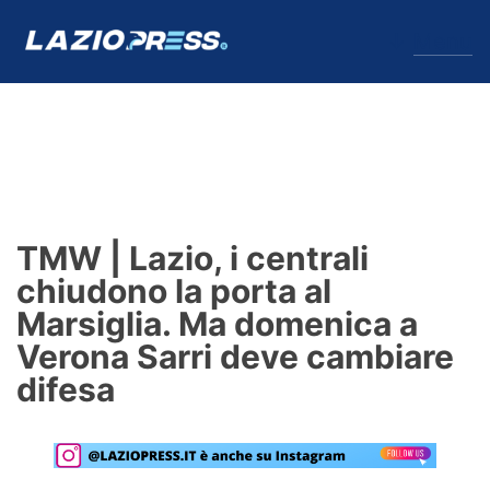
↓
Menu
Lazio
News
TMW | Lazio, i centrali
Formello
chiudono la porta al
Marsiglia. Ma domenica a
Infortuni
Verona Sarri deve cambiare
Primavera
difesa
Calciomercato
Lazio Women