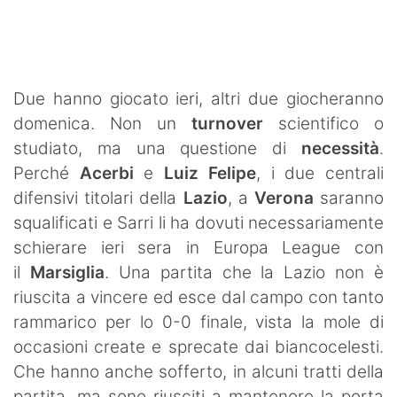
SHOP LAZIO
Contatti
Due hanno giocato ieri, altri due giocheranno
domenica. Non un
turnover
scientifico o
studiato, ma una questione di
necessità
.
Perché
Acerbi
e
Luiz Felipe
, i due centrali
difensivi titolari della
Lazio
, a
Verona
saranno
squalificati e Sarri li ha dovuti necessariamente
schierare ieri sera in Europa League con
il
Marsiglia
. Una partita che la Lazio non è
riuscita a vincere ed esce dal campo con tanto
rammarico per lo 0-0 finale, vista la mole di
occasioni create e sprecate dai biancocelesti.
Che hanno anche sofferto, in alcuni tratti della
partita, ma sono riusciti a mantenere la porta