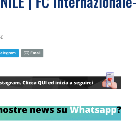
NILE | FC Internazional
50
Telegram
Email