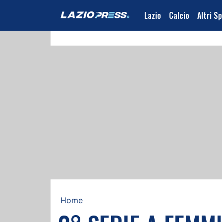
Lazio
Calcio
Altri S
Home