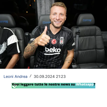
Rassegna Lazio
Social
Calcio
Serie A
Champions League
Europa League
Altri Sport
Leoni Andrea
30.09.2024 21:23
/
Formula 1
Tennis
Vela