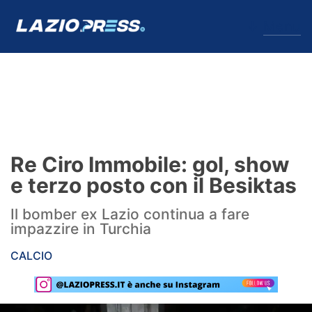
↓
Menu
Lazio
News
Re Ciro Immobile: gol, show
Formello
e terzo posto con il Besiktas
Infortuni
Il bomber ex Lazio continua a fare
impazzire in Turchia
Primavera
CALCIO
Calciomercato
Lazio Women