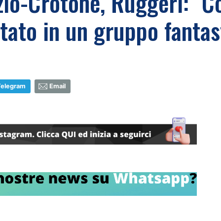
o-Crotone, Ruggeri: "Co
itato in un gruppo fantas
3
Telegram
Email