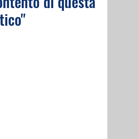
ntento di questa
tico"