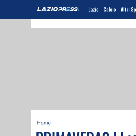
Lazio
Calcio
Altri S
Home