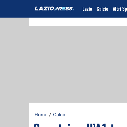
Lazio
Calcio
Altri S
Home
Calcio
/