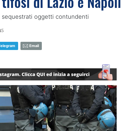
 tifosi di Lazio e Napoli
, sequestrati oggetti contundenti
45
Telegram
Email