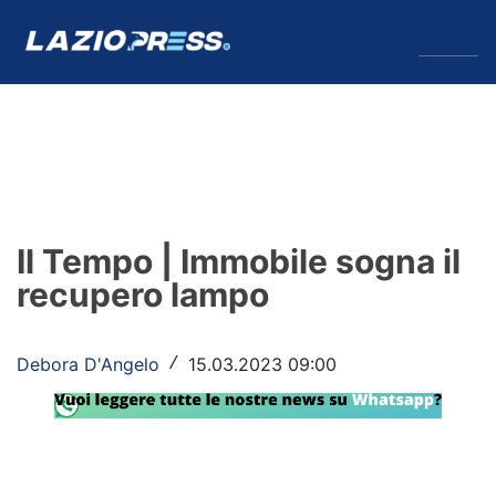
↓
Menu
Lazio
News
Il Tempo | Immobile sogna il
Formello
recupero lampo
Infortuni
Debora D'Angelo
15.03.2023 09:00
/
Primavera
Calciomercato
Lazio Women