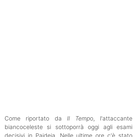
Rassegna Lazio
Social
Calcio
Serie A
Champions League
Europa League
Altri Sport
Formula 1
Tennis
Come riportato da
Il Temp
o, l'attaccante
biancoceleste si sottoporrà oggi agli esami
Vela
decisivi in Paideia. Nelle ultime ore c'è stato