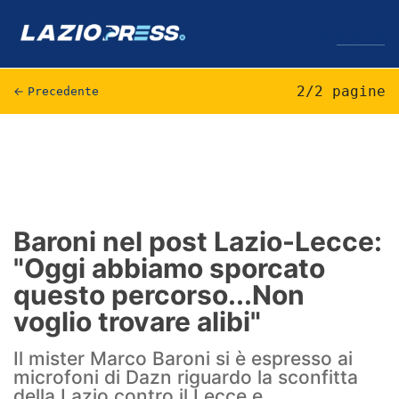
↓
Menu
2/2 pagine
←
Precedente
Lazio
News
Formello
Baroni nel post Lazio-Lecce:
"Oggi abbiamo sporcato
Infortuni
questo percorso...Non
Primavera
voglio trovare alibi"
Calciomercato
Il mister Marco Baroni si è espresso ai
microfoni di Dazn riguardo la sconfitta
Lazio Women
della Lazio contro il Lecce e