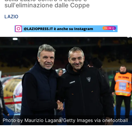
sull'eliminazione dalle Coppe
Rassegna Lazio
LAZIO
Social
Calcio
Serie A
Champions League
Europa League
Altri Sport
Formula 1
Tennis
Photo by Maurizio Lagana/Getty Images via onefootball
Vela