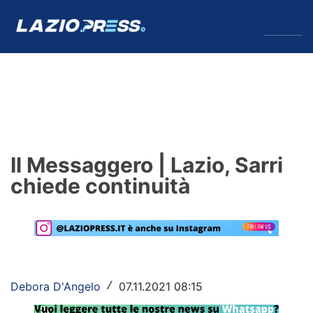
↓
Menu
Lazio
News
Il Messaggero | Lazio, Sarri
Formello
chiede continuità
Infortuni
Primavera
Calciomercato
Debora D'Angelo
07.11.2021 08:15
/
Lazio Women