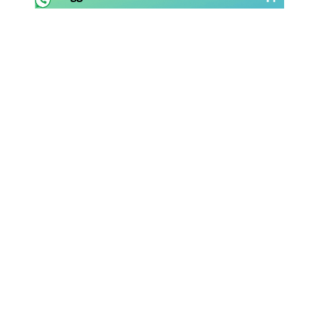
Rassegna Lazio
Social
Calcio
Serie A
Champions League
Europa League
Altri Sport
Formula 1
Tennis
Vela