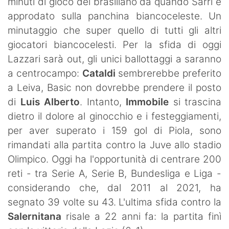
minuti di gioco del brasiliano da quando Sarri è
approdato sulla panchina biancoceleste. Un
minutaggio che super quello di tutti gli altri
giocatori biancocelesti. Per la sfida di oggi
Lazzari sarà out, gli unici ballottaggi a saranno
a centrocampo:
Cataldi
sembrerebbe preferito
a Leiva, Basic non dovrebbe prendere il posto
di
Luis Alberto
. Intanto,
Immobile
si trascina
dietro il dolore al ginocchio e i festeggiamenti,
per aver superato i 159 gol di Piola, sono
rimandati alla partita contro la Juve allo stadio
Olimpico. Oggi ha l'opportunità di centrare 200
reti - tra Serie A, Serie B, Bundesliga e Liga -
considerando che, dal 2011 al 2021, ha
segnato 39 volte su 43. L'ultima sfida contro la
Salernitana
risale a 22 anni fa: la partita finì