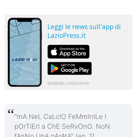
"mA NeL CaLcIO FeMmInILe I
pOrTiErI a ChE SeRvOnO. NoN
fAnNo UnA pArAtA" (ep. 1)