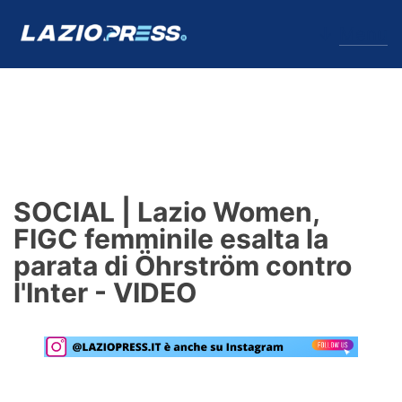
↓
Menu
Lazio
News
SOCIAL | Lazio Women,
Formello
FIGC femminile esalta la
parata di Öhrström contro
Infortuni
l'Inter - VIDEO
Primavera
Calciomercato
Lazio Women