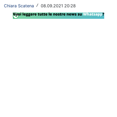
Chiara Scatena
08.09.2021 20:28
/
Rassegna Lazio
Social
Calcio
Serie A
Champions League
Europa League
Altri Sport
Formula 1
Tennis
Vela