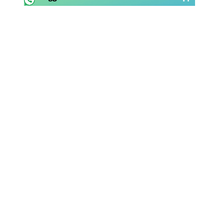
Rassegna Lazio
Social
Calcio
Serie A
Champions League
Europa League
Altri Sport
Formula 1
Tennis
Vela