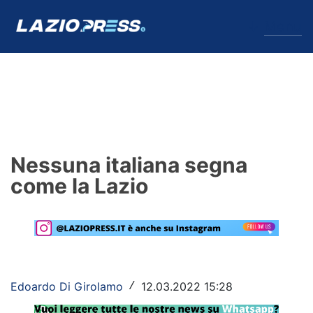
↓
Menu
Lazio
News
Nessuna italiana segna
Formello
come la Lazio
Infortuni
Primavera
Calciomercato
Edoardo Di Girolamo
12.03.2022 15:28
/
Lazio Women