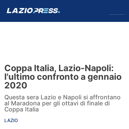
↓
Menu
Lazio
News
Coppa Italia, Lazio-Napoli:
Formello
l'ultimo confronto a gennaio
2020
Infortuni
Questa sera Lazio e Napoli si affrontano
Primavera
al Maradona per gli ottavi di finale di
Coppa Italia
Calciomercato
LAZIO
Lazio Women