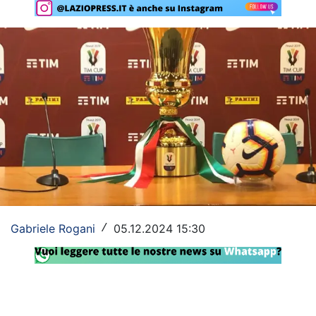
Rassegna Lazio
Social
Calcio
Serie A
Champions League
Europa League
Altri Sport
Gabriele Rogani
05.12.2024 15:30
/
Formula 1
Tennis
Vela