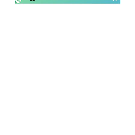
Rassegna Lazio
Social
Calcio
Serie A
Champions League
Europa League
Altri Sport
Formula 1
Tennis
Vela