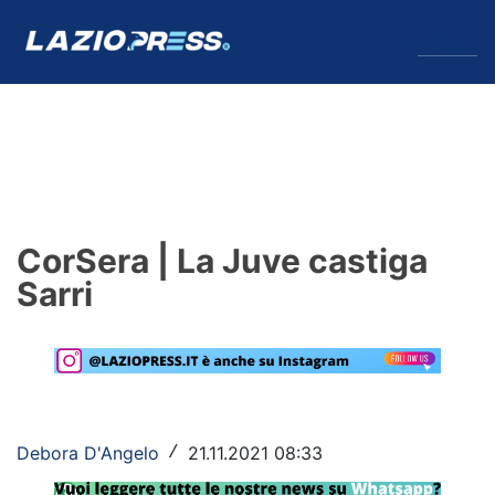
↓
Menu
Lazio
News
CorSera | La Juve castiga
Formello
Sarri
Infortuni
Primavera
Calciomercato
Debora D'Angelo
21.11.2021 08:33
/
Lazio Women