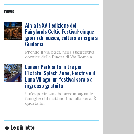
news
Al via la XVII edizione del
Fairylands Celtic Festival: cinque
giorni di musica, cultura e magia a
Guidonia
Prende il via oggi, nella suggestiva
cornice della Pineta di Via Roma a...
Luneur Park si fa in tre per
l’Estate: Splash Zone, Giostre e il
Luna Village, un festival serale a
ingresso gratuito
Un’esperienza che accompagna le
famiglie dal mattino fino alla sera. È
questa la...
🔥 Le più lette