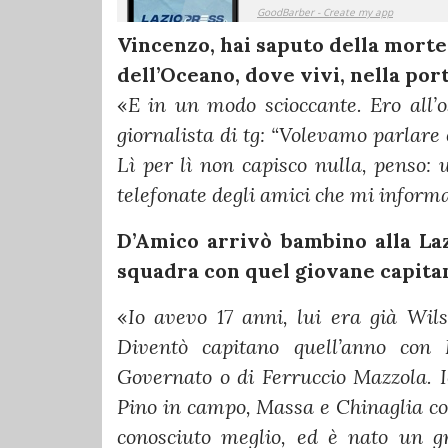
Vincenzo, hai saputo della morte
dell’Oceano, dove vivi, nella po
«
E in un modo scioccante. Ero all’o
giornalista di tg: “Volevamo parlare 
Lì per lì non capisco nulla, penso:
telefonate degli amici che mi inform
D’Amico arrivò bambino alla Laz
squadra con quel giovane capita
«
Io avevo 17 anni, lui era già Wilso
Diventò capitano quell’anno con 
Governato o di Ferruccio Mazzola. Io
Pino in campo, Massa e Chinaglia com
conosciuto meglio, ed è nato un gr