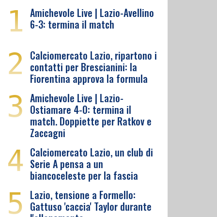
1
Amichevole Live | Lazio-Avellino
6-3: termina il match
2
Calciomercato Lazio, ripartono i
contatti per Brescianini: la
Fiorentina approva la formula
3
Amichevole Live | Lazio-
Ostiamare 4-0: termina il
match. Doppiette per Ratkov e
Zaccagni
4
Calciomercato Lazio, un club di
Serie A pensa a un
biancoceleste per la fascia
5
Lazio, tensione a Formello:
Gattuso 'caccia' Taylor durante