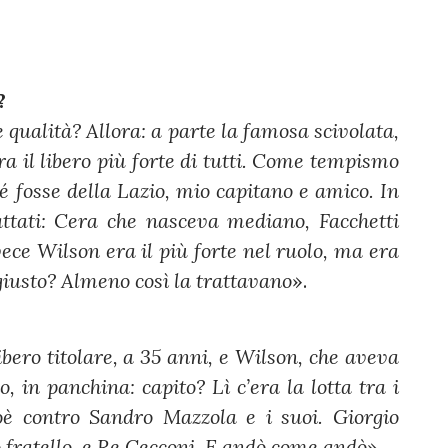
?
 qualità? Allora: a parte la famosa scivolata,
a il libero più forte di tutti. Come tempismo
é fosse della Lazio, mio capitano e amico. In
attati: Cera che nasceva mediano, Facchetti
vece Wilson era il più forte nel ruolo, ma era
giusto? Almeno così la trattavano
».
ibero titolare, a 35 anni, e Wilson, che aveva
, in panchina: capito? Lì c’era la lotta tra i
ioè contro Sandro Mazzola e i suoi. Giorgio
o fratello, e Re Cecconi. E andò come andò
».