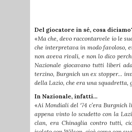
Del giocatore in sé, cosa diciamo
«
Ma che, devo raccontarvele io le sue
che interpretava in modo favoloso, er
non aveva rivali, e non lo dico perch
Nazionale giocavano tutti liberi ad
terzino, Burgnich un ex stopper... in
della Lazio, che era una squadretta, 
In Nazionale, infatti...
«
Ai Mondiali del ‘74 c’era Burgnich l
appena vinto lo scudetto con la Lazio
clan, era Chinaglia contro tutti, c
isolato con Wilson, cioè come con su