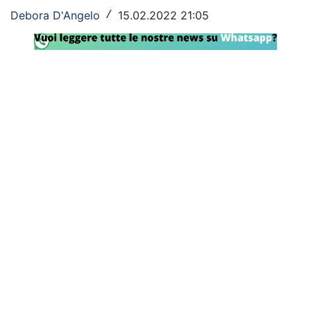
Debora D'Angelo
15.02.2022 21:05
/
Rassegna Lazio
Social
Calcio
Serie A
Champions League
Europa League
Altri Sport
Formula 1
Tennis
Vela