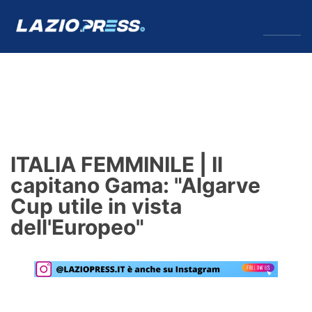
↓
Menu
Lazio
News
ITALIA FEMMINILE | Il
Formello
capitano Gama: "Algarve
Cup utile in vista
Infortuni
dell'Europeo"
Primavera
Calciomercato
Lazio Women