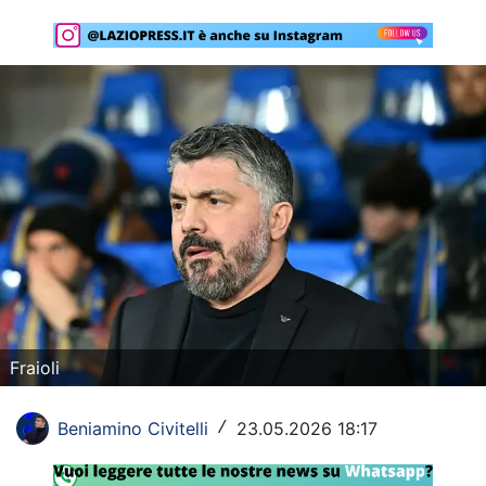
Rassegna Lazio
Social
Calcio
Serie A
Champions League
Europa League
Altri Sport
Formula 1
Fraioli
Tennis
Beniamino Civitelli
23.05.2026 18:17
/
Vela