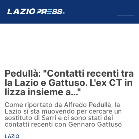
↓
Menu
Lazio
News
Pedullà: "Contatti recenti tra
Formello
la Lazio e Gattuso. L'ex CT in
lizza insieme a…"
Infortuni
Come riportato da Alfredo Pedullà, la
Primavera
Lazio si sta muovendo per cercare un
sostituto di Sarri e ci sono stati dei
Calciomercato
contatti recenti con Gennaro Gattuso
Lazio Women
LAZIO