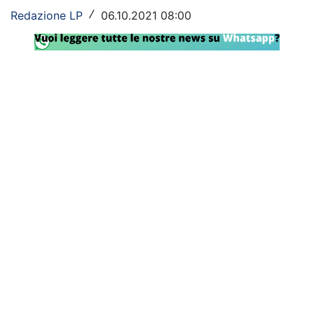
Redazione LP
06.10.2021 08:00
/
Rassegna Lazio
Social
Calcio
Serie A
Champions League
Europa League
Altri Sport
Formula 1
Tennis
Vela