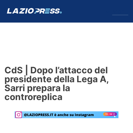
↓
Menu
Lazio
News
CdS | Dopo l’attacco del
Formello
presidente della Lega A,
Sarri prepara la
Infortuni
controreplica
Primavera
Calciomercato
Lazio Women