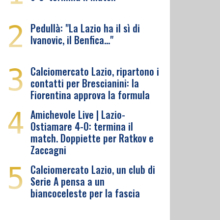
2
Pedullà: "La Lazio ha il sì di
Ivanovic, il Benfica…"
3
Calciomercato Lazio, ripartono i
contatti per Brescianini: la
Fiorentina approva la formula
4
Amichevole Live | Lazio-
Ostiamare 4-0: termina il
match. Doppiette per Ratkov e
Zaccagni
5
Calciomercato Lazio, un club di
Serie A pensa a un
biancoceleste per la fascia