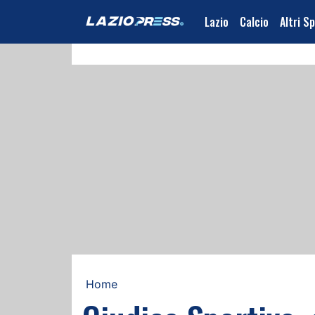
Lazio
Calcio
Altri S
Home