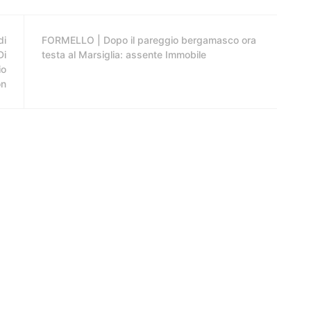
di
FORMELLO | Dopo il pareggio bergamasco ora
Di
testa al Marsiglia: assente Immobile
io
on