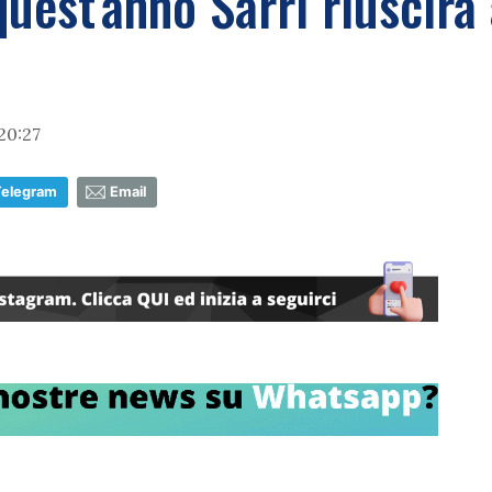
uest'anno Sarri riuscirà 
20:27
Telegram
Email