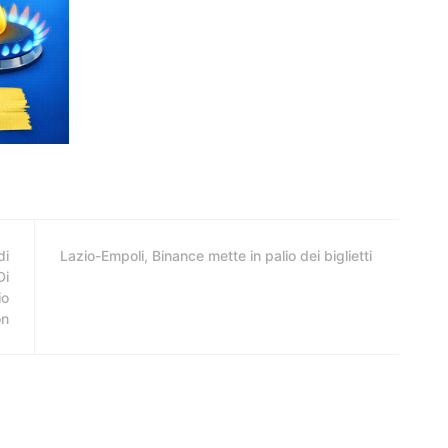
di
Lazio-Empoli, Binance mette in palio dei biglietti
Di
io
on