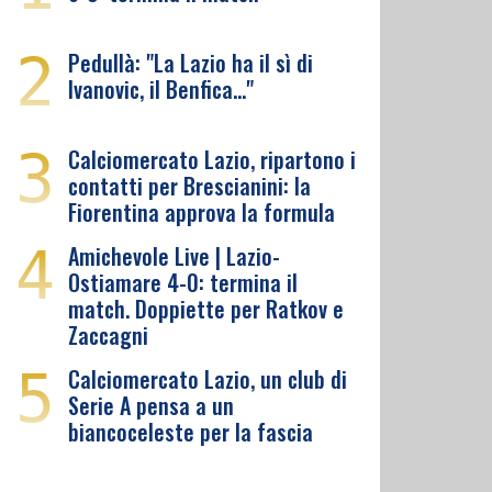
2
Pedullà: "La Lazio ha il sì di
Ivanovic, il Benfica…"
3
Calciomercato Lazio, ripartono i
contatti per Brescianini: la
Fiorentina approva la formula
4
Amichevole Live | Lazio-
Ostiamare 4-0: termina il
match. Doppiette per Ratkov e
Zaccagni
5
Calciomercato Lazio, un club di
Serie A pensa a un
biancoceleste per la fascia