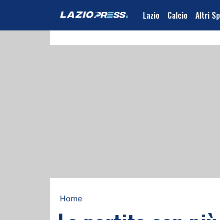
Lazio
Calcio
Altri S
Home