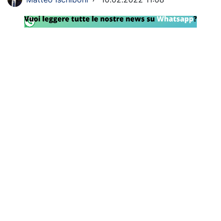
Rassegna Lazio
Social
Calcio
Serie A
Champions League
Europa League
Altri Sport
Formula 1
Tennis
Vela