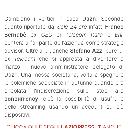
SHOP LAZIO
Contatti
Cambiano i vertici in casa
Dazn
. Secondo
quanto riportato dal
Sole 24 ore
infatti
Franco
Bernabè
ex
CEO
di
Telecom Italia
e
Eni
,
penterà a far parte dell'azienda come strategic
advisor. Oltre a lui, anche
Stefano Azzi
pure lui
ex
Telecom
che si appresta a diventare a
marzo il nuovo amministratore delegato di
Dazn. Una mossa societaria, volta a spegnere
le polemiche scoppiate in autunno quando era
circolata l’indiscrezione sullo stop alla
concurrency
, cioè la possibilità di usufruire
dello streaming usando un account su più
dispositivi.
CLICCA QUI E SEGUI
LAZIOPRESS.IT
ANCHE