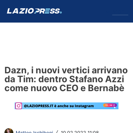
↓
Menu
Lazio
News
Dazn, i nuovi vertici arrivano
Formello
da Tim: dentro Stafano Azzi
come nuovo CEO e Bernabè
Infortuni
Primavera
Calciomercato
Lazio Women
Matteo Ischiboni
10.02.2022 11:08
/