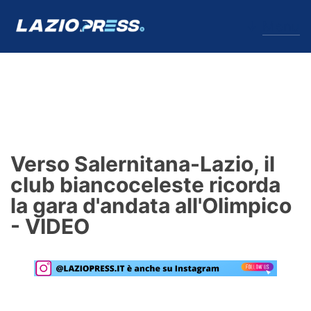
↓
Menu
Lazio
News
Verso Salernitana-Lazio, il
Formello
club biancoceleste ricorda
la gara d'andata all'Olimpico
Infortuni
- VIDEO
Primavera
Calciomercato
Lazio Women