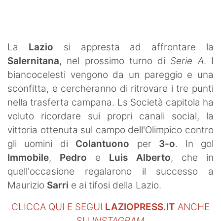
SHOP LAZIO
Contatti
La
Lazio
si appresta ad affrontare la
Salernitana
, nel prossimo turno di
Serie A
. I
biancocelesti vengono da un pareggio e una
sconfitta, e cercheranno di ritrovare i tre punti
nella trasferta campana. Ls Società capitola ha
voluto ricordare sui propri canali social, la
vittoria ottenuta sul campo dell'Olimpico contro
gli uomini di
Colantuono
per
3-o
. In gol
Immobile
,
Pedro
e
Luis Alberto
, che in
quell'occasione regalarono il successo a
Maurizio
Sarri
e ai tifosi della Lazio.
CLICCA QUI E SEGUI
LAZIOPRESS.IT
ANCHE
SU
INSTAGRAM