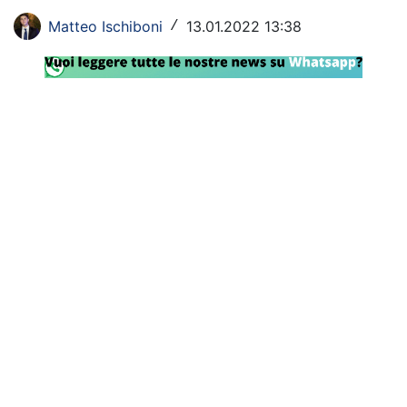
Rassegna Lazio
Matteo Ischiboni
13.01.2022 13:38
/
Social
Calcio
Serie A
Champions League
Europa League
Altri Sport
Formula 1
Tennis
Vela