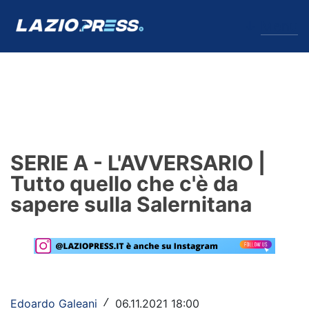
↓
Menu
Lazio
News
SERIE A - L'AVVERSARIO |
Formello
Tutto quello che c'è da
sapere sulla Salernitana
Infortuni
Primavera
Calciomercato
Lazio Women
Edoardo Galeani
06.11.2021 18:00
/