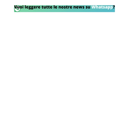
Rassegna Lazio
Social
Calcio
Serie A
Champions League
Europa League
Altri Sport
Formula 1
Tennis
Vela