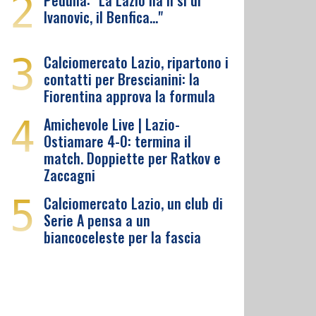
2
Pedullà: "La Lazio ha il sì di
Ivanovic, il Benfica…"
3
Calciomercato Lazio, ripartono i
contatti per Brescianini: la
Fiorentina approva la formula
4
Amichevole Live | Lazio-
Ostiamare 4-0: termina il
match. Doppiette per Ratkov e
Zaccagni
5
Calciomercato Lazio, un club di
Serie A pensa a un
biancoceleste per la fascia