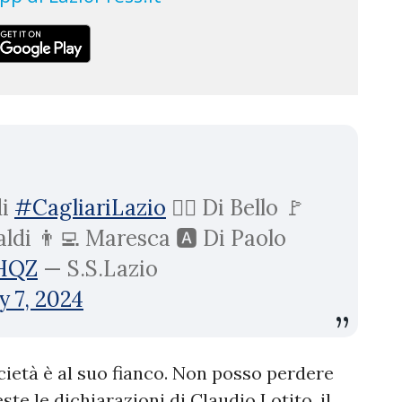
di
#CagliariLazio
👮‍♂️ Di Bello 🚩
ldi 👨‍💻 Maresca 🅰️ Di Paolo
gHQZ
— S.S.Lazio
y 7, 2024
ocietà è al suo fianco. Non posso perdere
te le dichiarazioni di Claudio Lotito, il