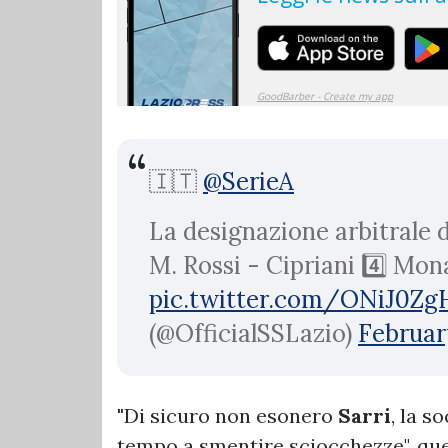
🇮🇹
@SerieA
La designazione arbitrale 
M. Rossi - Cipriani 4️⃣ Mona
pic.twitter.com/ONiJ0Z
(@OfficialSSLazio)
Februar
"
Di sicuro non esonero
Sarri
, la s
tempo a smentire sciocchezze", ques