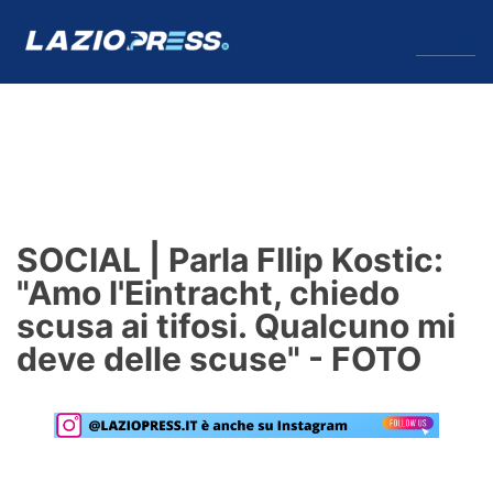
↓
Menu
Lazio
News
SOCIAL | Parla FIlip Kostic:
Formello
"Amo l'Eintracht, chiedo
scusa ai tifosi. Qualcuno mi
Infortuni
deve delle scuse" - FOTO
Primavera
Calciomercato
Lazio Women