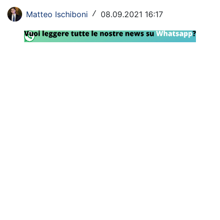
Rassegna Lazio
Matteo Ischiboni
08.09.2021 16:17
/
Social
Calcio
Serie A
Champions League
Europa League
Altri Sport
Formula 1
Tennis
Vela