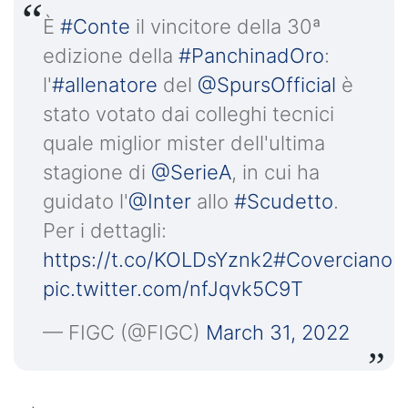
È
#Conte
il vincitore della 30ª
edizione della
#PanchinadOro
:
l'
#allenatore
del
@SpursOfficial
è
stato votato dai colleghi tecnici
quale miglior mister dell'ultima
stagione di
@SerieA
, in cui ha
guidato l'
@Inter
allo
#Scudetto
.
Per i dettagli:
https://t.co/KOLDsYznk2
#Coverciano
pic.twitter.com/nfJqvk5C9T
— FIGC (@FIGC)
March 31, 2022