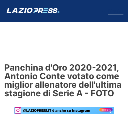
↓
Menu
Lazio
News
Panchina d'Oro 2020-2021,
Formello
Antonio Conte votato come
miglior allenatore dell'ultima
Infortuni
stagione di Serie A - FOTO
Primavera
Calciomercato
Lazio Women