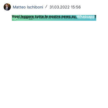
Rassegna Lazio
Matteo Ischiboni
31.03.2022 15:56
/
Social
Calcio
Serie A
Champions League
Europa League
Altri Sport
Formula 1
Tennis
Vela