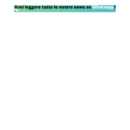
Rassegna Lazio
Social
Calcio
Serie A
Champions League
Europa League
Altri Sport
Formula 1
Tennis
Vela