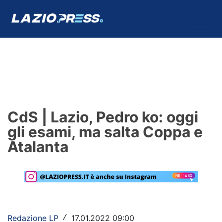
↓
Menu
Lazio
News
CdS | Lazio, Pedro ko: oggi
Formello
gli esami, ma salta Coppa e
Atalanta
Infortuni
Primavera
Calciomercato
Lazio Women
Redazione LP
17.01.2022 09:00
/