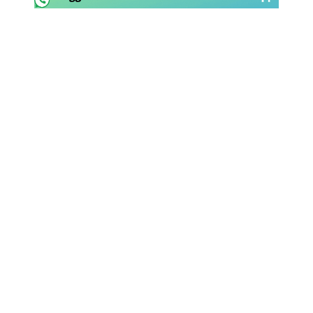
Rassegna Lazio
Social
Calcio
Serie A
Champions League
Europa League
Altri Sport
Formula 1
Tennis
Vela