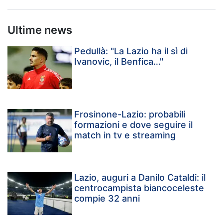
Ultime news
Pedullà: "La Lazio ha il sì di
Ivanovic, il Benfica…"
Frosinone-Lazio: probabili
formazioni e dove seguire il
match in tv e streaming
Lazio, auguri a Danilo Cataldi: il
centrocampista biancoceleste
compie 32 anni