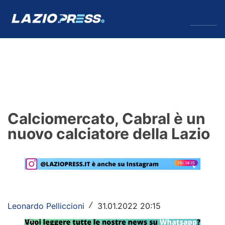
↓
Menu
Lazio
News
Calciomercato, Cabral è un
Formello
nuovo calciatore della Lazio
Infortuni
Primavera
Calciomercato
Leonardo Pelliccioni
31.01.2022 20:15
/
Lazio Women