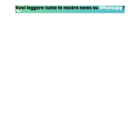
Rassegna Lazio
Social
Calcio
Serie A
Champions League
Europa League
Altri Sport
Formula 1
Tennis
Vela