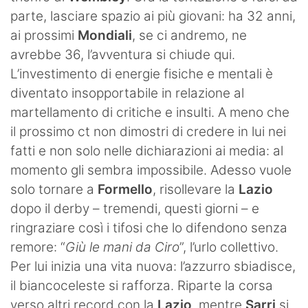
parte, lasciare spazio ai più giovani: ha 32 anni,
ai prossimi
Mondiali
, se ci andremo, ne
avrebbe 36, l’avventura si chiude qui.
L’investimento di energie fisiche e mentali è
diventato insopportabile in relazione al
martellamento di critiche e insulti. A meno che
il prossimo ct non dimostri di credere in lui nei
fatti e non solo nelle dichiarazioni ai media: al
momento gli sembra impossibile. Adesso vuole
solo tornare a
Formello
, risollevare la
Lazio
dopo il derby – tremendi, questi giorni – e
ringraziare così i tifosi che lo difendono senza
remore: “
Giù le mani da Ciro
”, l’urlo collettivo.
Per lui inizia una vita nuova: l’azzurro sbiadisce,
il biancoceleste si rafforza. Riparte la corsa
verso altri record con la
Lazio
, mentre
Sarri
si