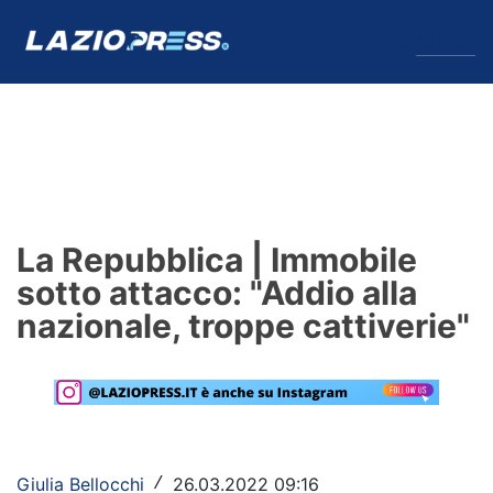
↓
Menu
Lazio
News
La Repubblica | Immobile
Formello
sotto attacco: "Addio alla
nazionale, troppe cattiverie"
Infortuni
Primavera
Calciomercato
Lazio Women
Giulia Bellocchi
26.03.2022 09:16
/