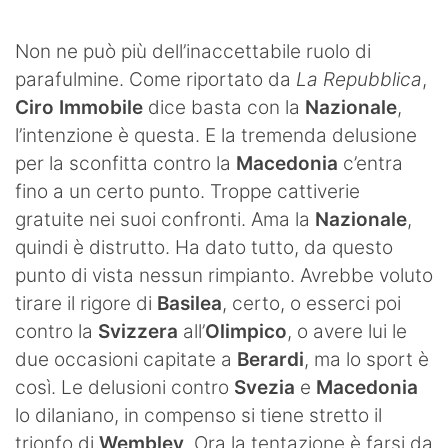
SHOP LAZIO
Non ne può più dell’inaccettabile ruolo di
Contatti
parafulmine. Come riportato da
La Repubblica
,
Ciro Immobile
dice basta con la
Nazionale
,
l’intenzione è questa. E la tremenda delusione
per la sconfitta contro la
Macedonia
c’entra
fino a un certo punto. Troppe cattiverie
gratuite nei suoi confronti. Ama la
Nazionale
,
quindi è distrutto. Ha dato tutto, da questo
punto di vista nessun rimpianto. Avrebbe voluto
tirare il rigore di
Basilea
, certo, o esserci poi
contro la
Svizzera
all’
Olimpico
, o avere lui le
due occasioni capitate a
Berardi
, ma lo sport è
così. Le delusioni contro
Svezia
e
Macedonia
lo dilaniano, in compenso si tiene stretto il
trionfo di
Wembley
. Ora la tentazione è farsi da