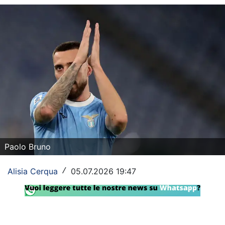
Rassegna Lazio
Social
Calcio
Serie A
Champions League
Europa League
Altri Sport
Paolo Bruno
Formula 1
Alisia Cerqua
05.07.2026 19:47
/
Tennis
Vela