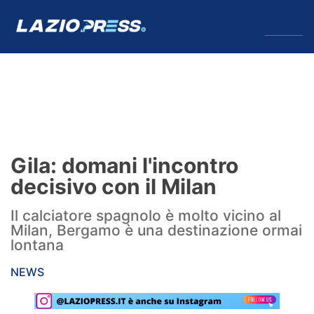
↓
Menu
Lazio
News
Gila: domani l'incontro
Formello
decisivo con il Milan
Infortuni
Il calciatore spagnolo è molto vicino al
Milan, Bergamo è una destinazione ormai
Primavera
lontana
Calciomercato
NEWS
Lazio Women