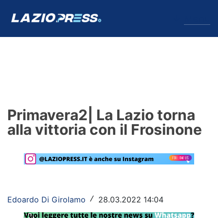
↓
Menu
Lazio
News
Primavera2| La Lazio torna
Formello
alla vittoria con il Frosinone
Infortuni
Primavera
Calciomercato
Edoardo Di Girolamo
28.03.2022 14:04
/
Lazio Women