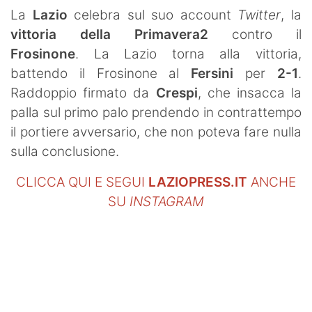
SHOP LAZIO
La
Lazio
celebra sul suo account
Twitter
, la
vittoria della Primavera2
contro il
Contatti
Frosinone
. La Lazio torna alla vittoria,
battendo il Frosinone al
Fersini
per
2-1
.
Raddoppio firmato da
Crespi
, che insacca la
palla sul primo palo prendendo in contrattempo
il portiere avversario, che non poteva fare nulla
sulla conclusione.
CLICCA QUI E SEGUI
LAZIOPRESS.IT
ANCHE
SU
INSTAGRAM