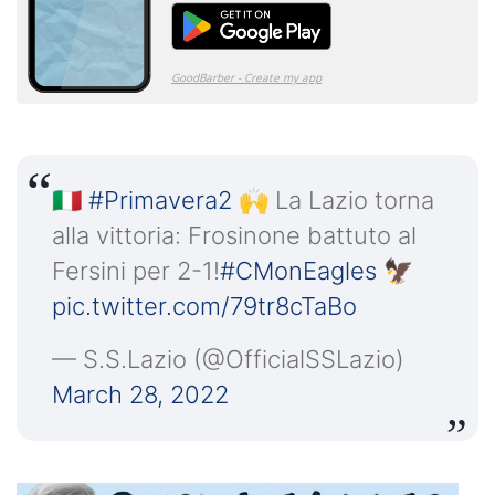
🇮🇹
#Primavera2
🙌 La Lazio torna
alla vittoria: Frosinone battuto al
Fersini per 2-1!
#CMonEagles
🦅
pic.twitter.com/79tr8cTaBo
— S.S.Lazio (@OfficialSSLazio)
March 28, 2022