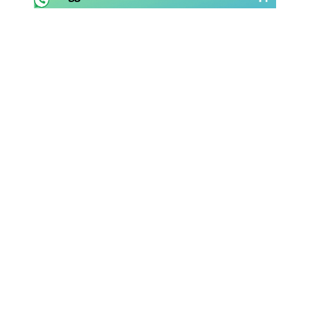
Rassegna Lazio
Social
Calcio
Serie A
Champions League
Europa League
Altri Sport
Formula 1
Tennis
Vela