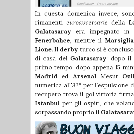
In questa domenica invece, s
rimanenti
euroavversarie
della
L
Galatasaray
era impegnato in
Fenerbahce
, mentre il
Marsiglia
Lione
. Il
derby
turco si è concluso 
di casa del
Galatasaray
: dopo il
primo tempo, dopo appena 15 minuti
Madrid
ed
Arsenal
Mesut
Ozi
numerica all'
82°
per l'espulsione 
recupero trova il gol vittoria firm
Istanbul
per gli ospiti, che volan
sorpassando proprio il
Galatasara