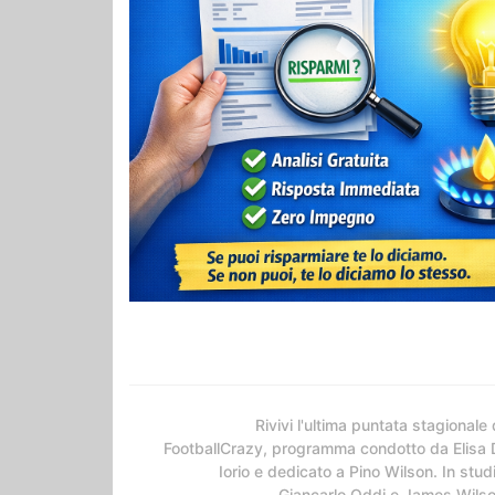
Rivivi l'ultima puntata stagionale 
FootballCrazy, programma condotto da Elisa 
Iorio e dedicato a Pino Wilson. In stud
Giancarlo Oddi e James Wils