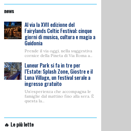
news
Al via la XVII edizione del
Fairylands Celtic Festival: cinque
giorni di musica, cultura e magia a
Guidonia
Prende il via oggi, nella suggestiva
cornice della Pineta di Via Roma a...
Luneur Park si fa in tre per
l’Estate: Splash Zone, Giostre e il
Luna Village, un festival serale a
ingresso gratuito
Un’esperienza che accompagna le
famiglie dal mattino fino alla sera. È
questa la...
🔥 Le più lette