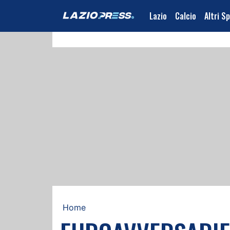
Lazio
Calcio
Altri S
Home