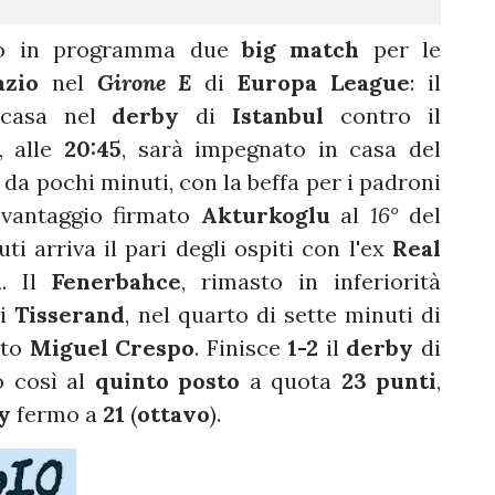
ono in programma due
big match
per le
azio
nel
Girone E
di
Europa
League
: il
 casa nel
derby
di
Istanbul
contro il
, alle
20:45
, sarà impegnato in casa del
da pochi minuti, con la beffa per i padroni
 vantaggio firmato
Akturkoglu
al
16°
del
 arriva il pari degli ospiti con l'ex
Real
l
. Il
Fenerbahce
, rimasto in inferiorità
di
Tisserand
, nel quarto di sette minuti di
ato
Miguel Crespo
. Finisce
1-2
il
derby
di
o così al
quinto posto
a quota
23 punti
,
y
fermo a
21
(
ottavo
).