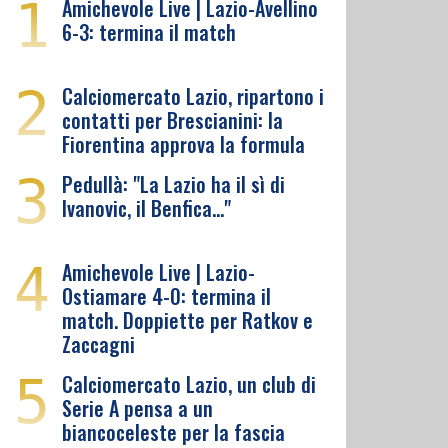
1
Amichevole Live | Lazio-Avellino
6-3: termina il match
2
Calciomercato Lazio, ripartono i
contatti per Brescianini: la
Fiorentina approva la formula
3
Pedullà: "La Lazio ha il sì di
Ivanovic, il Benfica…"
4
Amichevole Live | Lazio-
Ostiamare 4-0: termina il
match. Doppiette per Ratkov e
Zaccagni
5
Calciomercato Lazio, un club di
Serie A pensa a un
biancoceleste per la fascia