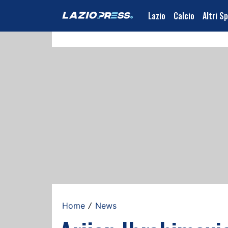
Lazio
Calcio
Altri S
Home
News
/